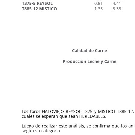
T375-5 REYSOL
0.81
4.41
T885-12 MISTICO
1.35
3.33
Calidad de Carne
Produccion Leche y Carne
Los toros HATOVIEJO REYSOL T375 y MISTICO T885-12, s
cuales se esperan que sean HEREDABLES.
Luego de realizar este análisis, se confirma que los
según su categoría