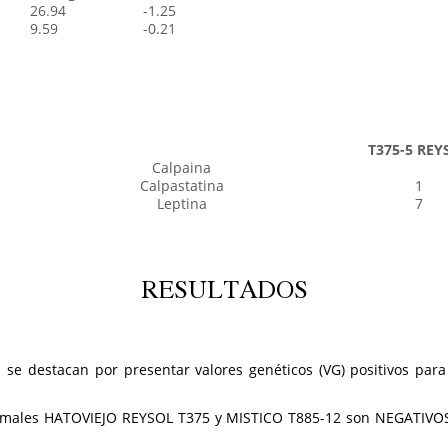
26.94
-1.25
9.59
-0.21
T375-5 REY
Calpaina
Calpastatina
1
Leptina
7
RESULTADOS
e destacan por presentar valores genéticos (VG) positivos para 
 animales HATOVIEJO REYSOL T375 y MISTICO T885-12 son NEGATIV