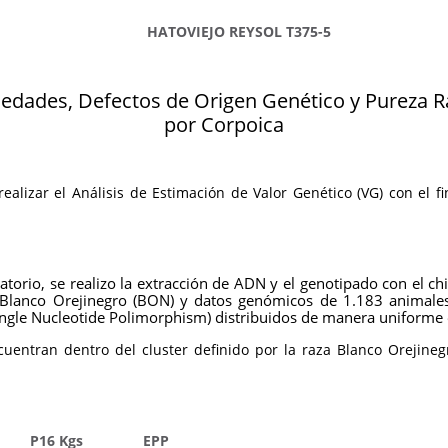
HATOVIEJO REYSOL T375-5
ades, Defectos de Origen Genético y Pureza Ra
por Corpoica
ealizar el Análisis de Estimación de Valor Genético (VG) con el fi
ratorio, se realizo la extracción de ADN y el genotipado con el
a Blanco Orejinegro (BON) y datos genómicos de 1.183 animal
Single Nucleotide Polimorphism) distribuidos de manera uniform
uentran dentro del cluster definido por la raza Blanco Orejinegro
P16 Kgs
EPP