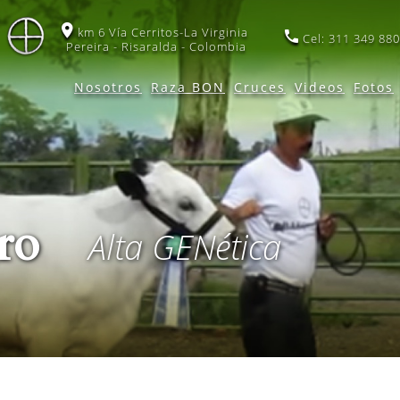
km 6 Vía Cerritos-La Virginia
Cel: 311 349 880
Pereira - Risaralda - Colombia
Nosotros
Raza BON
Cruces
Videos
Fotos
gro
Alta
GEN
ética