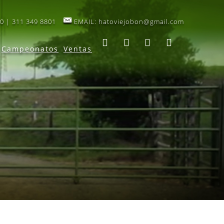
0 | 311 349 8801
EMAIL:
hatoviejobon@gmail.com
Campeonatos
Ventas