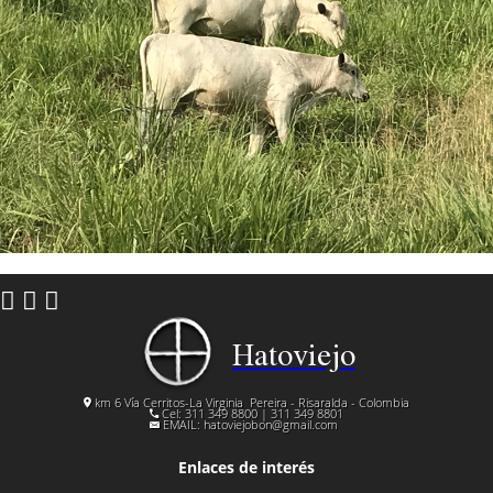
Hatoviejo
km 6 Vía Cerritos-La Virginia
Pereira - Risaralda - Colombia
Cel: 311 349 8800 | 311 349 8801
EMAIL:
hatoviejobon@gmail.com
Enlaces de interés