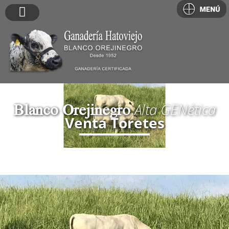
Blanco Orejinegro
Alta
GEN
ética
Venta Toretes