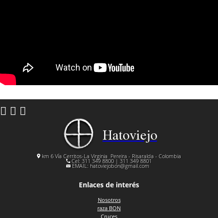
Hatoviejo
km 6 Vía Cerritos-La Virginia
Pereira - Risaralda - Colombia
Cel: 311 349 8800 | 311 349 8801
EMAIL:
hatoviejobon@gmail.com
Enlaces de interés
Nosotros
raza BON
Cruces