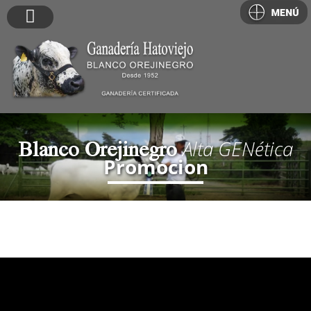
Blanco Orejinegro
Alta
GEN
ética
Promocion