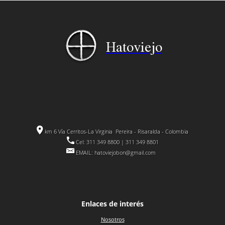
Hatoviejo
km 6 Vía Cerritos-La Virginia
Pereira - Risaralda - Colombia
Cel: 311 349 8800 | 311 349 8801
EMAIL:
hatoviejobon@gmail.com
Enlaces de interés
Nosotros