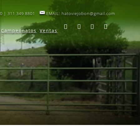
0 | 311 349 8801
EMAIL:
hatoviejobon@gmail.com
Campeonatos
Ventas