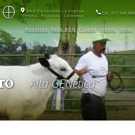
km 6 Vía Cerritos-La Virginia
Cel: 311 349 880
Pereira - Risaralda - Colombia
Nosotros
Raza BON
Cruces
Videos
Fotos
gro
Alta
GEN
ética